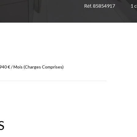
Réf. 85854917
1 
940 € / Mois (Charges Comprises)
S