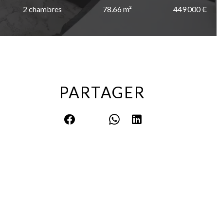
2 chambres
78.66 m²
449 000 €
PARTAGER