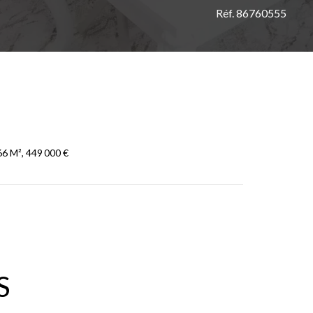
Réf. 86760555
6 M², 449 000 €
S