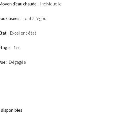
Moyen d'eau chaude
Individuelle
Eaux usées
Tout à l'égout
État
Excellent état
Étage
1er
Vue
Dégagée
 disponibles