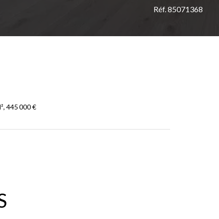
Réf. 85071368
², 445 000 €
S