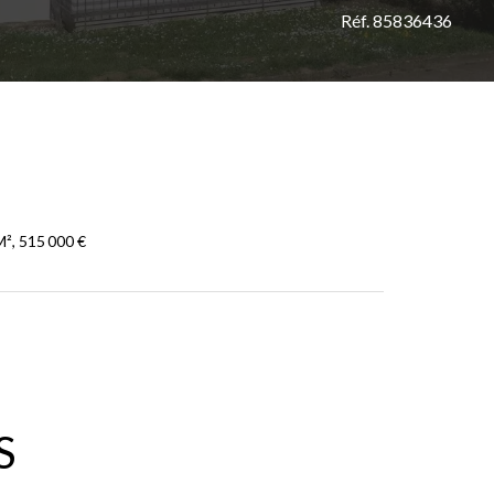
Réf. 85836436
², 515 000 €
S