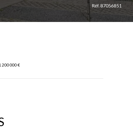
Réf. 87056851
 200 000 €
S