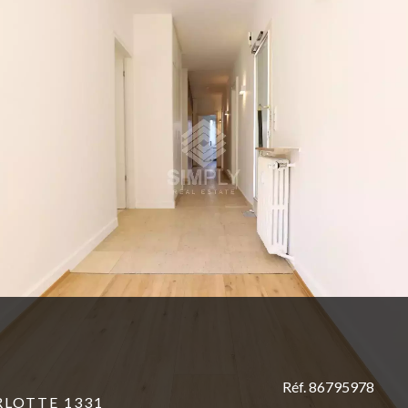
Réf. 86795978
LOTTE 1331